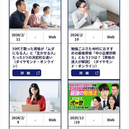
2026/2/
2026/2/
-
Web
-
Web
11
10
50代で取った資格が「ムダ
勉強ごぶさた40代におすす
になる人」と「生かせる人」
めの最強資格「中小企業診断
たった1つの決定的な違い
士」ともう1つは？【資格の
（ダイヤモンド・オンライ
達人が解説】（ダイヤモン
ン）
ド・オンライン）
詳細
詳細
2026/2/
2025/12
-
Web
-
Web
9
/10