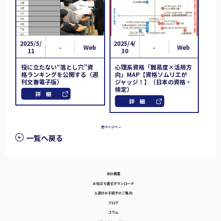
2025/5/
2025/4/
-
Web
-
Web
11
30
役に立たない“落とし穴”資
心理系資格「難易度×活用方
格ランキングを公開する（週
向」MAP【資格ソムリエが
刊文春電子版）
ジャッジ！】（日本の資格・
検定）
詳細
詳細
次ページへ »
一覧へ戻る
会社概要
お役立ち書式ダウンロード
入退社お手続きのご案内
ブログ
コラム