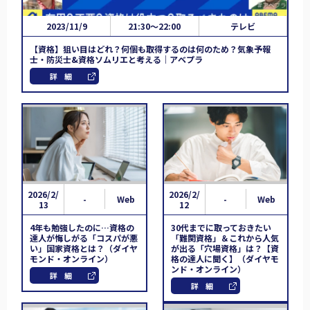
2023/11/9
21:30～22:00
テレビ
【資格】狙い目はどれ？何個も取得するのは何のため？気象予報
士・防災士&資格ソムリエと考える｜アベプラ
詳細
2026/2/
2026/2/
-
Web
-
Web
13
12
4年も勉強したのに…資格の
30代までに取っておきたい
達人が悔しがる「コスパが悪
「難関資格」＆これから人気
い」国家資格とは？（ダイヤ
が出る「穴場資格」は？【資
モンド・オンライン）
格の達人に聞く】（ダイヤモ
ンド・オンライン）
詳細
詳細