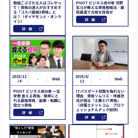
勉強ごぶさたな人はコレやっ
PIVOT ビジネス虎の巻 河野
て！資格の達人がおすすめす
玄斗が教える資格勉強法／最
る「コスパ最強3資格」と
短最速で合格を目指せ
は？（ダイヤモンド・オンラ
詳細
イン）
詳細
2025/12
2025/8/
-
Web
-
Web
/4
12
PIVOT ビジネス虎の巻 一生
ITパスポート試験を侮れない
安泰 食える資格／簡単にと
理由 資格ソムリエ・林雄次
れる最強資格／副業・転職に
氏が語る「士業とIT資格」
役立つ資格
（弁護士ドットコム プロフ
ェッショナルテック総研）
詳細
詳細