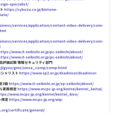
sign-specialist/
イト
https://cybozu.co.jp/kintone-
iate/
iness/services/application/content-video-delivery/com-
tml
iness/services/application/content-video-delivery/com-
l
ttps://www.it-seibishi.or.jp/pc-seibishi/about/
ttps://www.it-seibishi.or.jp/pc-seibishi/about/
技能評価試験 情報セキュリティ部門
jp/jigyou/gino/sinsa_comp/comp.html
スペシャリスト
https://www.sp2.or.jp/dxadvisor/dxadvisor-
定3級
https://www.it-seibishi.or.jp/sp-seibishi/about/
イル実務検定
https://www.mcpc-jp.org/kentei/kentei_keitai/
ttps://www.mcpc-jp.org/kentei/kentei_kiso/
ナー検定
https://www.mcpc-jp.org/wip-
.org/certificate/general/