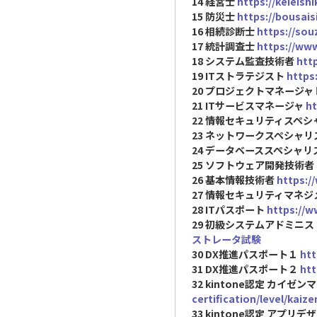
14 経営士
https://keieish
15 防災士
https://bousaisi
16 相続診断士
https://so
17 統計調査士
https://www
18 システム監査技術者
htt
19 ITストラテジスト
https
20 プロジェクトマネージャ
21 ITサービスマネージャ
ht
22 情報セキュリティスペ
23 ネットワークスペシャ
24 データベーススペシャリ
25 ソフトウェア開発技術者
26 基本情報技術者
https:/
27 情報セキュリティマネ
28 ITパスポート
https://w
29 初級システムアドミニ
ストレータ試験
30 DX推進パスポート１
htt
31 DX推進パスポート２
htt
32 kintone認定 カイ
certification/level/kai
33 kintone認定 アプ