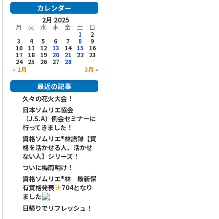
カレンダー
2月 2025
月
火
水
木
金
土
日
1
2
3
4
5
6
7
8
9
10
11
12
13
14
15
16
17
18
19
20
21
22
23
24
25
26
27
28
« 1月
3月 »
最近の記事
久々の花火大会！
日本ソムリエ協会
（J.S.A）例会セミナーに
行ってきました！
資格ソムリエ®️林語録【資
格を活かせる人、活かせ
ない人】シリーズ！
ついに梅雨明け！
資格ソムリエ
®️
林 最新保
有資格発表
704となり
ました
日帰りでリフレッシュ！