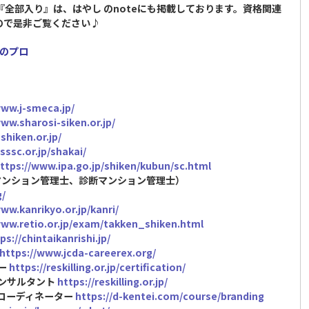
全部入り』は、はやし のnoteにも掲載しております。資格関連
ので是非ご覧ください♪
びのプロ
www.j-smeca.jp/
www.sharosi-siken.or.jp/
shiken.or.jp/
sssc.or.jp/shakai/
ttps://www.ipa.go.jp/shiken/kubun/sc.html
マンション管理士、診断マンション管理士）
/
ww.kanrikyo.or.jp/kanri/
www.retio.or.jp/exam/takken_shiken.html
ps://chintaikanrishi.jp/
https://www.jcda-careerex.org/
ザー
https://reskilling.or.jp/certification/
コンサルタント
https://reskilling.or.jp/
ンコーディネーター
https://d-kentei.com/course/branding