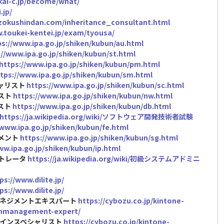
ikai-c.jp/become/what/
.jp/
uzokushindan.com/inheritance_consultant.html
.toukei-kentei.jp/exam/tyousa/
ps://www.ipa.go.jp/shiken/kubun/au.html
://www.ipa.go.jp/shiken/kubun/st.html
https://www.ipa.go.jp/shiken/kubun/pm.html
tps://www.ipa.go.jp/shiken/kubun/sm.html
シャリスト
https://www.ipa.go.jp/shiken/kubun/sc.html
リスト
https://www.ipa.go.jp/shiken/kubun/nw.html
スト
https://www.ipa.go.jp/shiken/kubun/db.html
https://ja.wikipedia.org/wiki/ソフトウェア開発技術者試験
/www.ipa.go.jp/shiken/kubun/fe.html
ジメント
https://www.ipa.go.jp/shiken/kubun/sg.html
ww.ipa.go.jp/shiken/kubun/ip.html
ストレータ
https://ja.wikipedia.org/wiki/初級システムアドミニ
ps://www.dilite.jp/
ps://www.dilite.jp/
ゼンマネジメントエキスパート
https://cybozu.co.jp/kintone-
zenmanagement-expert/
リデザインスペシャリスト
https://cybozu.co.jp/kintone-