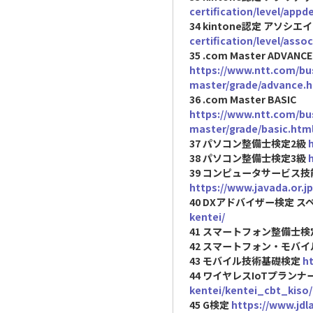
certification/level/appde
34 kintone認定 アソシエ
certification/level/assoc
35 .com Master ADVANCE
https://www.ntt.com/bus
master/grade/advance.h
36 .com Master BASIC
https://www.ntt.com/bus
master/grade/basic.htm
37 パソコン整備士検定2級
h
38 パソコン整備士検定3級
h
39 コンピュータサービス
https://www.javada.or.
40 DXアドバイザー検定 
kentei/
41 スマートフォン整備士検
42 スマートフォン・モバ
43 モバイル技術基礎検定
h
44 ワイヤレスIoTプラン
kentei/kentei_cbt_kiso/
45 G検定
https://www.jdla