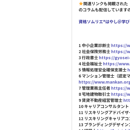
関連リンクも掲載された『
のコラムも配信しています
資格ソムリエ®︎はやし＠学
1 中小企業診断士
https://
2 社会保険労務士
https://
3 行政書士
https://gyosei-
4 社会福祉士
https://www.
5 情報処理安全確保支援士
h
6 マンション管理士（認定
https://www.mankan.org
7 管理業務主任者
https://w
8 宅地建物取引士
https://
9 賃貸不動産経営管理士
htt
10 キャリアコンサルタント
11 リスキリングアドバイ
12 リスキリングキャリア
13 ブランディングデザイ