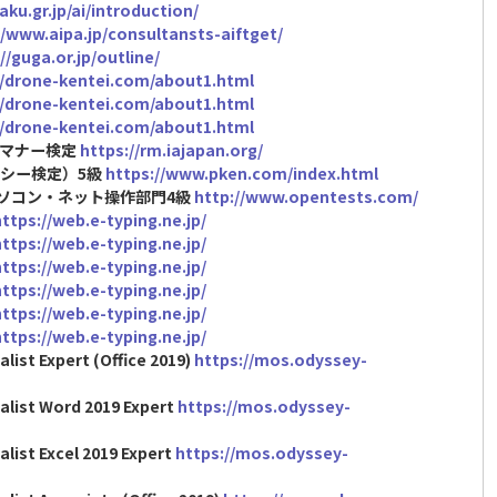
aku.gr.jp/ai/introduction/
//www.aipa.jp/consultansts-aiftget/
//guga.or.jp/outline/
//drone-kentei.com/about1.html
//drone-kentei.com/about1.html
//drone-kentei.com/about1.html
＆マナー検定
https://rm.iajapan.org/
エンシー検定）5級
https://www.pken.com/index.html
パソコン・ネット操作部門4級
http://www.opentests.com/
https://web.e-typing.ne.jp/
https://web.e-typing.ne.jp/
https://web.e-typing.ne.jp/
https://web.e-typing.ne.jp/
https://web.e-typing.ne.jp/
https://web.e-typing.ne.jp/
alist Expert (Office 2019)
https://mos.odyssey-
ialist Word 2019 Expert
https://mos.odyssey-
alist Excel 2019 Expert
https://mos.odyssey-