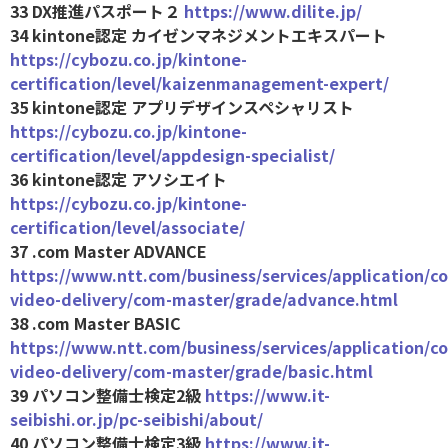
33 DX推進パスポート２
https://www.dilite.jp/
34 kintone認定 カイゼンマネジメントエキスパート
https://cybozu.co.jp/kintone-
certification/level/kaizenmanagement-expert/
35 kintone認定 アプリデザインスペシャリスト
https://cybozu.co.jp/kintone-
certification/level/appdesign-specialist/
36 kintone認定 アソシエイト
https://cybozu.co.jp/kintone-
certification/level/associate/
37 .com Master ADVANCE
https://www.ntt.com/business/services/application/c
video-delivery/com-master/grade/advance.html
38 .com Master BASIC
https://www.ntt.com/business/services/application/c
video-delivery/com-master/grade/basic.html
39 パソコン整備士検定2級
https://www.it-
seibishi.or.jp/pc-seibishi/about/
40 パソコン整備士検定3級
https://www.it-