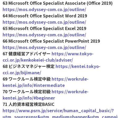
63 Microsoft Office Specialist Associate (Office 2019)
https://mos.odyssey-com.co.jp/outline/
64 Microsoft Office Specialist Word 2019
https://mos.odyssey-com.co.jp/outline/
65 Microsoft Office Specialist Excel 2019
https://mos.odyssey-com.co.jp/outline/
66 Microsoft Office Specialist PowerPoint 2019
https://mos.odyssey-com.co.jp/outline/
67 健康経営アドバイザー
https://www.tokyo-
cci.or.jp/kenkokeiei-club/adviser/
68 ビジネスマネジャー検定
https://kentei.tokyo-
cci.or.jp/bijimane/
69 ワークルール検定中級
https://workrule-
kentei.jp/info/#intermediate
70 ワークルール検定初級
https://workrule-
kentei.jp/info/#beginner
71 人的資本経営検定BASIC
https://www.psrn.jp/service/human_capital_basic/?
utm_source=psr&utm_medium=banner&utm_campaign