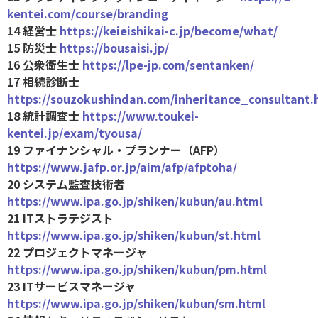
kentei.com/course/branding
14 経営士
https://keieishikai-c.jp/become/what/
15 防災士
https://bousaisi.jp/
16 公衆衛生士
https://lpe-jp.com/sentanken/
17 相続診断士
https://souzokushindan.com/inheritance_consultant.
18 統計調査士
https://www.toukei-
kentei.jp/exam/tyousa/
19 ファイナンシャル・プランナー（AFP）
https://www.jafp.or.jp/aim/afp/afptoha/
20 システム監査技術者
https://www.ipa.go.jp/shiken/kubun/au.html
21 ITストラテジスト
https://www.ipa.go.jp/shiken/kubun/st.html
22 プロジェクトマネージャ
https://www.ipa.go.jp/shiken/kubun/pm.html
23 ITサービスマネージャ
https://www.ipa.go.jp/shiken/kubun/sm.html