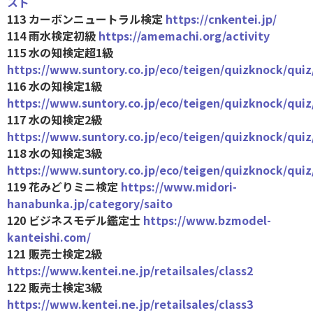
スト
113 カーボンニュートラル検定
https://cnkentei.jp/
114 雨水検定初級
https://amemachi.org/activity
115 水の知検定超1級
https://www.suntory.co.jp/eco/teigen/quizknock/quiz
116 水の知検定1級
https://www.suntory.co.jp/eco/teigen/quizknock/quiz
117 水の知検定2級
https://www.suntory.co.jp/eco/teigen/quizknock/quiz
118 水の知検定3級
https://www.suntory.co.jp/eco/teigen/quizknock/quiz
119 花みどりミニ検定
https://www.midori-
hanabunka.jp/category/saito
120 ビジネスモデル鑑定士
https://www.bzmodel-
kanteishi.com/
121 販売士検定2級
https://www.kentei.ne.jp/retailsales/class2
122 販売士検定3級
https://www.kentei.ne.jp/retailsales/class3