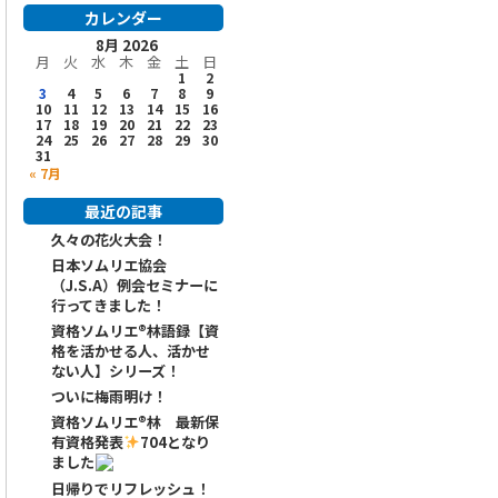
カレンダー
8月 2026
月
火
水
木
金
土
日
1
2
3
4
5
6
7
8
9
10
11
12
13
14
15
16
17
18
19
20
21
22
23
24
25
26
27
28
29
30
31
« 7月
最近の記事
久々の花火大会！
日本ソムリエ協会
（J.S.A）例会セミナーに
行ってきました！
資格ソムリエ®️林語録【資
格を活かせる人、活かせ
ない人】シリーズ！
ついに梅雨明け！
資格ソムリエ
®️
林 最新保
有資格発表
704となり
ました
日帰りでリフレッシュ！