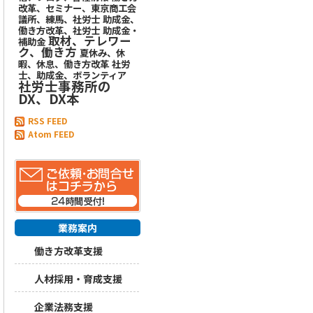
改革、セミナー、東京商工会
議所、練馬、社労士
助成金、
働き方改革、社労士
助成金・
取材、テレワー
補助金
ク、働き方
夏休み、休
暇、休息、働き方改革
社労
士、助成金、ボランティア
社労士事務所の
DX、DX本
RSS FEED
Atom FEED
業務案内
働き方改革支援
人材採用・育成支援
企業法務支援