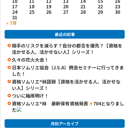
10
11
12
13
14
15
16
17
18
19
20
21
22
23
24
25
26
27
28
29
30
31
« 7月
最近の記事
相手のリスクを減らす？自分の都合を優先？【資格を
活かせる人、活かせない人】シリーズ！
久々の花火大会！
日本ソムリエ協会（J.S.A）例会セミナーに行ってきま
した！
資格ソムリエ®️林語録【資格を活かせる人、活かせな
い人】シリーズ！
ついに梅雨明け！
資格ソムリエ
®️
林 最新保有資格発表
704となりまし
た
月別アーカイブ