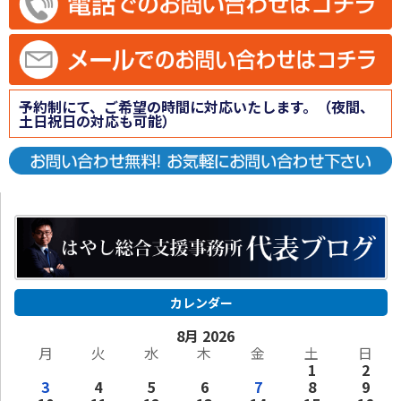
予約制にて、ご希望の時間に対応いたします。（夜間、
土日祝日の対応も可能）
カレンダー
8月 2026
月
火
水
木
金
土
日
1
2
3
4
5
6
7
8
9