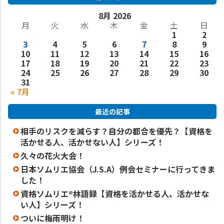
8月 2026
月
火
水
木
金
土
日
1
2
3
4
5
6
7
8
9
10
11
12
13
14
15
16
17
18
19
20
21
22
23
24
25
26
27
28
29
30
31
« 7月
最近の記事
相手のリスクを減らす？自分の都合を優先？【資格を
活かせる人、活かせない人】シリーズ！
久々の花火大会！
日本ソムリエ協会（J.S.A）例会セミナーに行ってきま
した！
資格ソムリエ®️林語録【資格を活かせる人、活かせな
い人】シリーズ！
ついに梅雨明け！