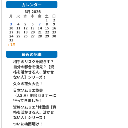
カレンダー
8月 2026
月
火
水
木
金
土
日
1
2
3
4
5
6
7
8
9
10
11
12
13
14
15
16
17
18
19
20
21
22
23
24
25
26
27
28
29
30
31
« 7月
最近の記事
相手のリスクを減らす？
自分の都合を優先？【資
格を活かせる人、活かせ
ない人】シリーズ！
久々の花火大会！
日本ソムリエ協会
（J.S.A）例会セミナーに
行ってきました！
資格ソムリエ®️林語録【資
格を活かせる人、活かせ
ない人】シリーズ！
ついに梅雨明け！