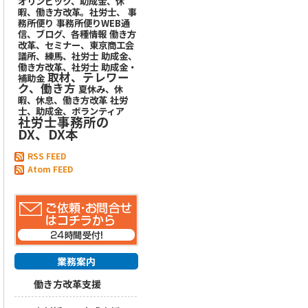
オリンピック、助成金、休
暇、働き方改革。社労士、
事
務所便り
事務所便りWEB通
信、ブログ、各種情報
働き方
改革、セミナー、東京商工会
議所、練馬、社労士
助成金、
働き方改革、社労士
助成金・
取材、テレワー
補助金
ク、働き方
夏休み、休
暇、休息、働き方改革
社労
士、助成金、ボランティア
社労士事務所の
DX、DX本
RSS FEED
Atom FEED
業務案内
働き方改革支援