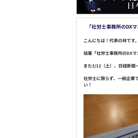
「社労士事務所のDX
こんにちは！代表の林です
拙著「社労士事務所のDX
また3/12（土）、日経新
社労士に限らず、一般企業
い！