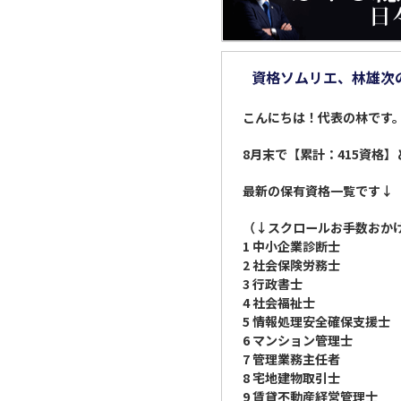
資格ソムリエ、林雄次の
こんにちは！代表の林です
8月末で【累計：415資格
最新の保有資格一覧です↓
（↓スクロールお手数おか
1 中小企業診断士
2 社会保険労務士
3 行政書士
4 社会福祉士
5 情報処理安全確保支援士
6 マンション管理士
7 管理業務主任者
8 宅地建物取引士
9 賃貸不動産経営管理士