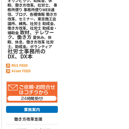
オリンピック、助成金、休
暇、働き方改革。社労士、
事
務所便り
事務所便りWEB通
信、ブログ、各種情報
働き方
改革、セミナー、東京商工会
議所、練馬、社労士
助成金、
働き方改革、社労士
助成金・
取材、テレワー
補助金
ク、働き方
夏休み、休
暇、休息、働き方改革
社労
士、助成金、ボランティア
社労士事務所の
DX、DX本
RSS FEED
Atom FEED
業務案内
働き方改革支援