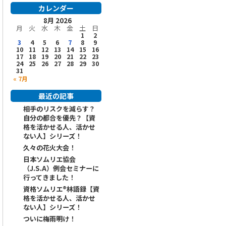
カレンダー
8月 2026
月
火
水
木
金
土
日
1
2
3
4
5
6
7
8
9
10
11
12
13
14
15
16
17
18
19
20
21
22
23
24
25
26
27
28
29
30
31
« 7月
最近の記事
相手のリスクを減らす？
自分の都合を優先？【資
格を活かせる人、活かせ
ない人】シリーズ！
久々の花火大会！
日本ソムリエ協会
（J.S.A）例会セミナーに
行ってきました！
資格ソムリエ®️林語録【資
格を活かせる人、活かせ
ない人】シリーズ！
ついに梅雨明け！