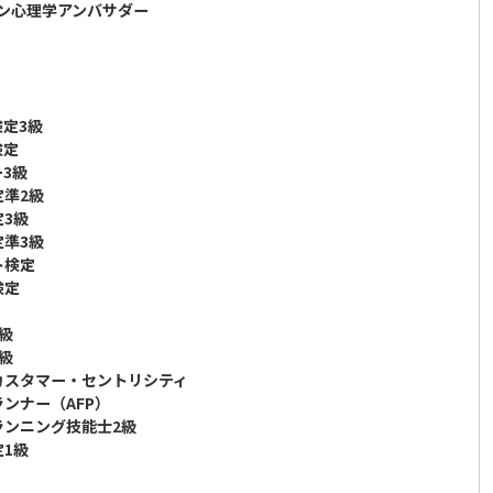
ョン心理学アンバサダー
検定3級
検定
ー3級
定準2級
定3級
定準3級
ト検定
検定
2級
3級
定カスタマー・セントリシティ
ランナー（AFP）
ランニング技能士2級
定1級