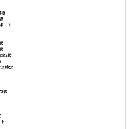
初級
3級
サポート
2級
3級
検定3級
級
ンス検定
定3級
定
スト