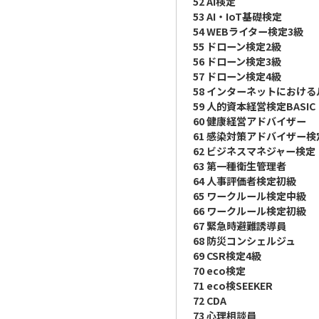
52 AI検定
53 AI・IoT基礎検定
54 WEBライター検定3級
55 ドローン検定2級
56 ドローン検定3級
57 ドローン検定4級
58 インターネットにおけ
59 人的資本経営検定BASIC
60 健康経営アドバイザー
61 感染対策アドバイザー検
62 ビジネスマネジャー検定
63 第一種衛生管理者
64 人事評価者検定初級
65 ワークルール検定中級
66 ワークルール検定初級
67 緊急時避難誘導員
68 防災コンシェルジュ
69 CSR検定4級
70 eco検定
71 eco検SEEKER
72 CDA
73 心理相談員