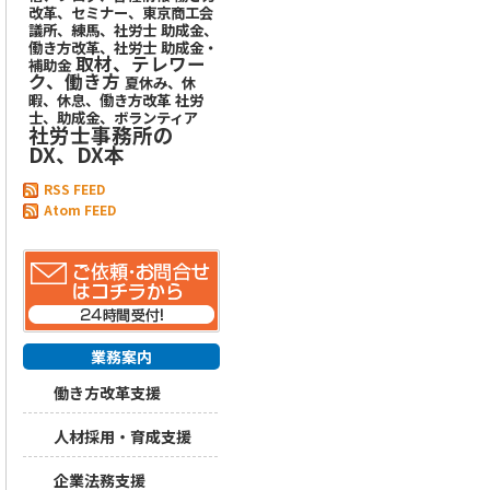
改革、セミナー、東京商工会
議所、練馬、社労士
助成金、
働き方改革、社労士
助成金・
取材、テレワー
補助金
ク、働き方
夏休み、休
暇、休息、働き方改革
社労
士、助成金、ボランティア
社労士事務所の
DX、DX本
RSS FEED
Atom FEED
業務案内
働き方改革支援
人材採用・育成支援
企業法務支援