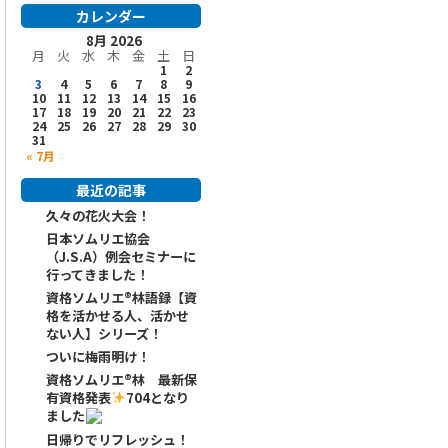
カレンダー
8月 2026
月
火
水
木
金
土
日
1
2
3
4
5
6
7
8
9
10
11
12
13
14
15
16
17
18
19
20
21
22
23
24
25
26
27
28
29
30
31
« 7月
最近の記事
久々の花火大会！
日本ソムリエ協会
（J.S.A）例会セミナーに
行ってきました！
資格ソムリエ®️林語録【資
格を活かせる人、活かせ
ない人】シリーズ！
ついに梅雨明け！
資格ソムリエ
®️
林 最新保
有資格発表
704となり
ました
日帰りでリフレッシュ！