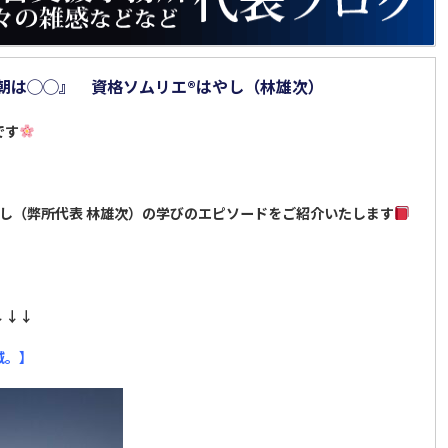
朝は◯◯』 資格ソムリエ
®️
はやし（林雄次）
です
し（弊所代表 林雄次）の学びのエピソードをご紹介いたします
↓↓↓
域。】