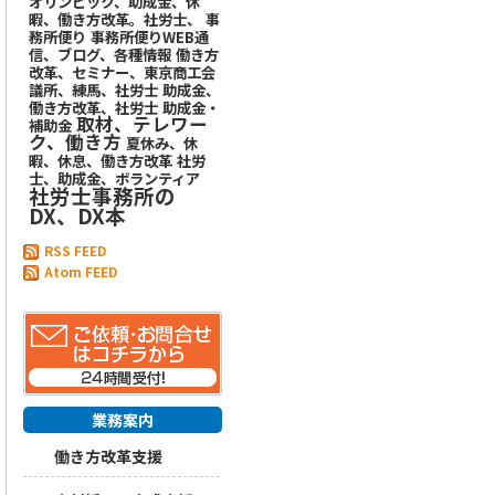
オリンピック、助成金、休
暇、働き方改革。社労士、
事
務所便り
事務所便りWEB通
信、ブログ、各種情報
働き方
改革、セミナー、東京商工会
議所、練馬、社労士
助成金、
働き方改革、社労士
助成金・
取材、テレワー
補助金
ク、働き方
夏休み、休
暇、休息、働き方改革
社労
士、助成金、ボランティア
社労士事務所の
DX、DX本
RSS FEED
Atom FEED
業務案内
働き方改革支援