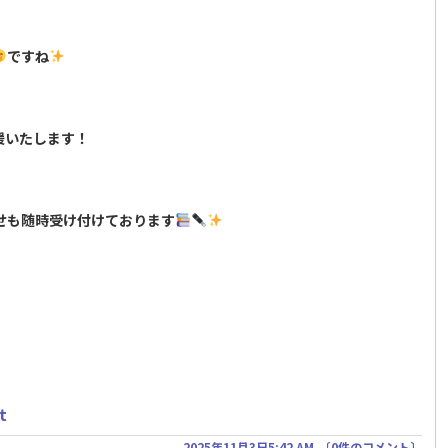
ですね
援いたします！
せも随時受け付けております
t
2025年11月3日5:42 AM
〔
0件のコメント
〕