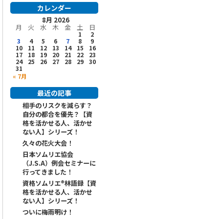
カレンダー
8月 2026
月
火
水
木
金
土
日
1
2
3
4
5
6
7
8
9
10
11
12
13
14
15
16
17
18
19
20
21
22
23
24
25
26
27
28
29
30
31
« 7月
最近の記事
相手のリスクを減らす？
自分の都合を優先？【資
格を活かせる人、活かせ
ない人】シリーズ！
久々の花火大会！
日本ソムリエ協会
（J.S.A）例会セミナーに
行ってきました！
資格ソムリエ®️林語録【資
格を活かせる人、活かせ
ない人】シリーズ！
ついに梅雨明け！