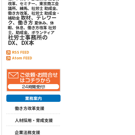
改革、セミナー、東京商工会
議所、練馬、社労士
助成金、
働き方改革、社労士
助成金・
取材、テレワー
補助金
ク、働き方
夏休み、休
暇、休息、働き方改革
社労
士、助成金、ボランティア
社労士事務所の
DX、DX本
RSS FEED
Atom FEED
業務案内
働き方改革支援
人材採用・育成支援
企業法務支援