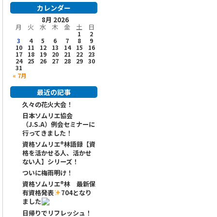
カレンダー
8月 2026
月
火
水
木
金
土
日
1
2
3
4
5
6
7
8
9
10
11
12
13
14
15
16
17
18
19
20
21
22
23
24
25
26
27
28
29
30
31
« 7月
最近の記事
久々の花火大会！
日本ソムリエ協会
（J.S.A）例会セミナーに
行ってきました！
資格ソムリエ®️林語録【資
格を活かせる人、活かせ
ない人】シリーズ！
ついに梅雨明け！
資格ソムリエ
®️
林 最新保
有資格発表
704となり
ました
日帰りでリフレッシュ！